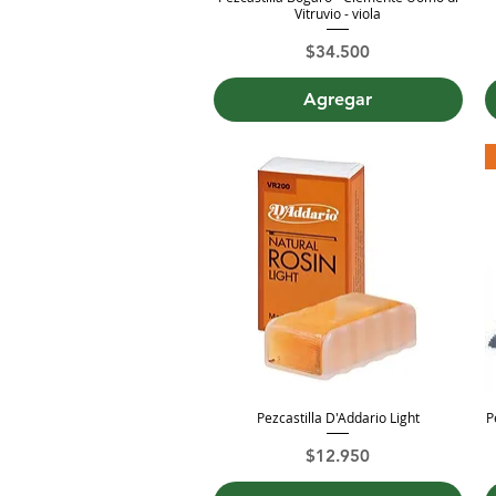
Vitruvio - viola
Precio
$34.500
Agregar
Pezcastilla D'Addario Light
P
Vista rápida
Precio
$12.950