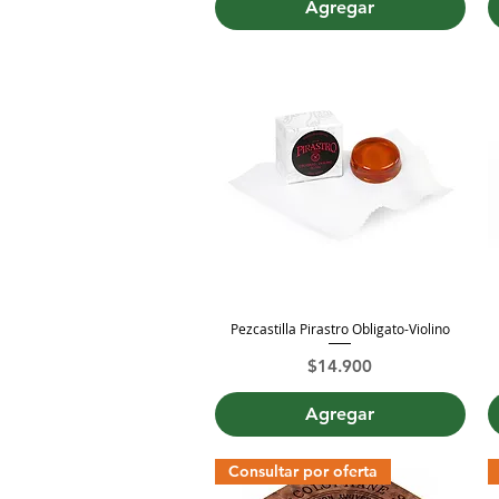
Agregar
Pezcastilla Pirastro Obligato-Violino
Vista rápida
Precio
$14.900
Agregar
Consultar por oferta