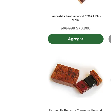
Pezcastilla Leatherwood CONCERTO
Vista rápida
viola
Precio
Precio de oferta
$98.900
$78.900
Agregar
Pezcastilla Bogaro - Clemente Uomo di
Vista rápida