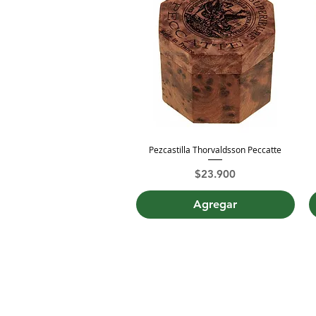
Pezcastilla Thorvaldsson Peccatte
Vista rápida
Precio
$23.900
Agregar