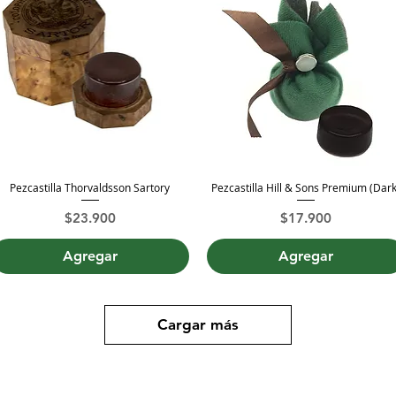
Pezcastilla Thorvaldsson Sartory
Pezcastilla Hill & Sons Premium (Dark
Vista rápida
Vista rápida
Precio
Precio
$23.900
$17.900
Agregar
Agregar
Cargar más