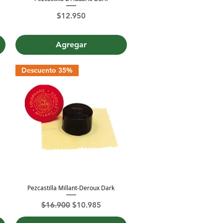
Precio
$12.950
Agregar
Descuento 35%
Pezcastilla Millant-Deroux Dark
Vista rápida
ta
Precio
Precio de oferta
$16.900
$10.985