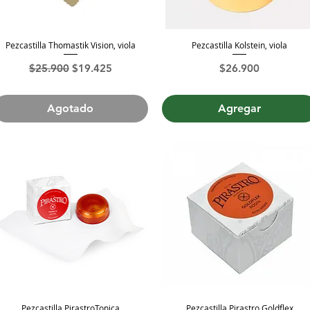
Pezcastilla Thomastik Vision, viola
Pezcastilla Kolstein, viola
Vista rápida
Vista rápida
Precio
Precio de oferta
Precio
$25.900
$19.425
$26.900
Agotado
Agregar
Pezcastilla PirastroTonica
Pezcastilla Pirastro Goldflex
Vista rápida
Vista rápida