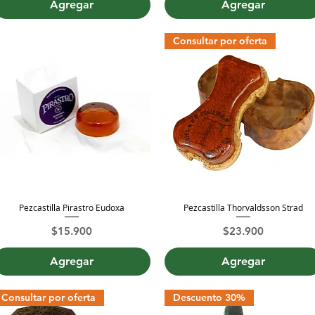
Agregar
Agregar
Consultar por oferta
Pezcastilla Pirastro Eudoxa
Pezcastilla Thorvaldsson Strad
Vista rápida
Vista rápida
Precio
Precio
$15.900
$23.900
Agregar
Agregar
Consultar por oferta
Descuento 30%