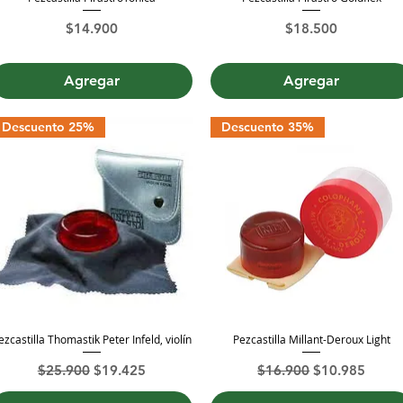
Precio
Precio
$14.900
$18.500
Agregar
Agregar
Descuento 25%
Descuento 35%
ezcastilla Thomastik Peter Infeld, violín
Pezcastilla Millant-Deroux Light
Vista rápida
Vista rápida
Precio
Precio de oferta
Precio
Precio de ofer
$25.900
$19.425
$16.900
$10.985