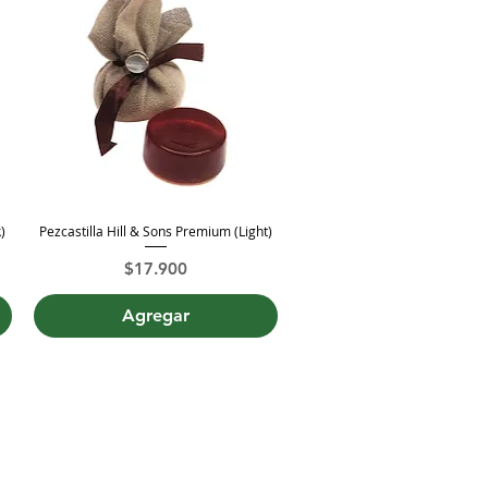
)
Pezcastilla Hill & Sons Premium (Light)
Vista rápida
Precio
$17.900
Agregar