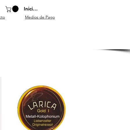
Iniciar sesión
cto
Medios de Pago
o
Instrumentos
Atriles y
Accesorios
escolares
mobiliario
generales