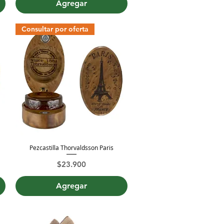
Agregar
Consultar por oferta
Pezcastilla Thorvaldsson Paris
Vista rápida
Precio
$23.900
Agregar