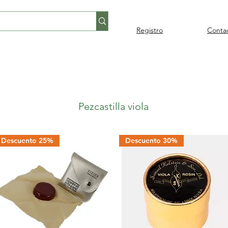
Registro
Conta
Percusión
Percusión
Pianos y
Audi
Folklore
latina
orquestal
teclados
Pezcastilla viola
Descuento 25%
Descuento 30%