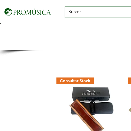
Guitarras, Bajos y
Cuerdas con
Vientos
Baterías
Ukeleles
arco
Consultar Stock