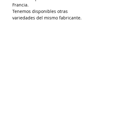
Francia.
Tenemos disponibles otras
variedades del mismo fabricante.
AP25112025
Despacho a todo Chile
Retiro en tienda
Consulta por envío express
Contáctenos