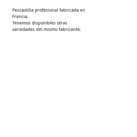
Pezcastilla profesional fabricada en
Francia.
Tenemos disponibles otras
variedades del mismo fabricante.
AP18122024
Despacho a todo Chile
Retiro en tienda
Consulta por envío express