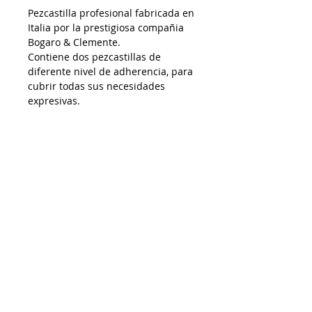
Pezcastilla profesional fabricada en
Italia por la prestigiosa compañia
Bogaro & Clemente.
Contiene dos pezcastillas de
diferente nivel de adherencia, para
cubrir todas sus necesidades
expresivas.
AP18122024
Despacho a todo Chile
Retiro en tienda
Consulta por envío express