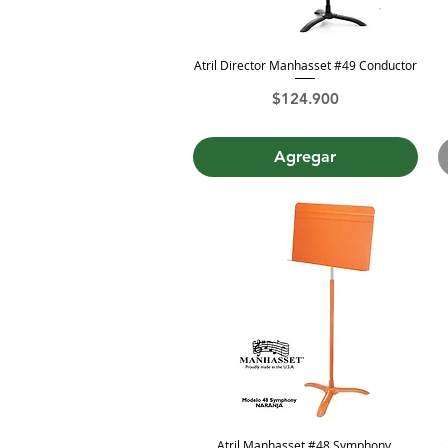
Atril Director Manhasset #49 Conductor
Vista rápida
Precio
$124.900
Agregar
Atril Manhasset #48 Symphony,
Vista rápida