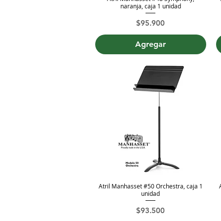
naranja, caja 1 unidad
Precio
$95.900
Agregar
Atril Manhasset #50 Orchestra, caja 1
Vista rápida
unidad
Precio
$93.500