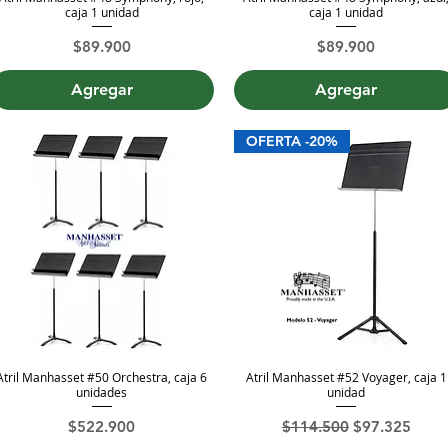
caja 1 unidad
caja 1 unidad
Precio
Precio
$89.900
$89.900
Agregar
Agregar
OFERTA -20%
Atril Manhasset #50 Orchestra, caja 6
Atril Manhasset #52 Voyager, caja 1
Vista rápida
Vista rápida
unidades
unidad
Precio
Precio
Precio de ofe
$522.900
$114.500
$97.325