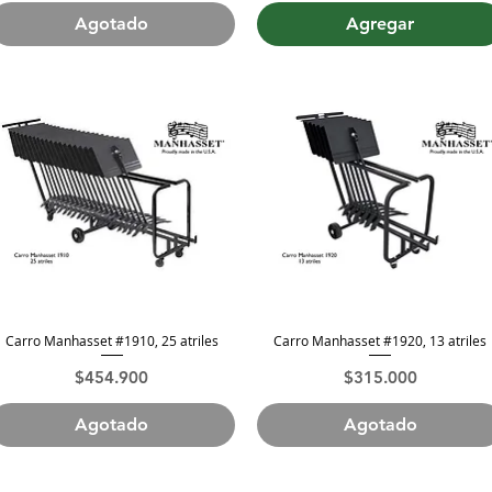
Agotado
Agregar
Carro Manhasset #1910, 25 atriles
Carro Manhasset #1920, 13 atriles
Vista rápida
Vista rápida
Precio
Precio
$454.900
$315.000
Agotado
Agotado