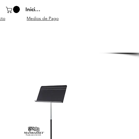
Iniciar sesión
cto
Medios de Pago
o
Instrumentos
Atriles y
Accesorios
escolares
mobiliario
generales