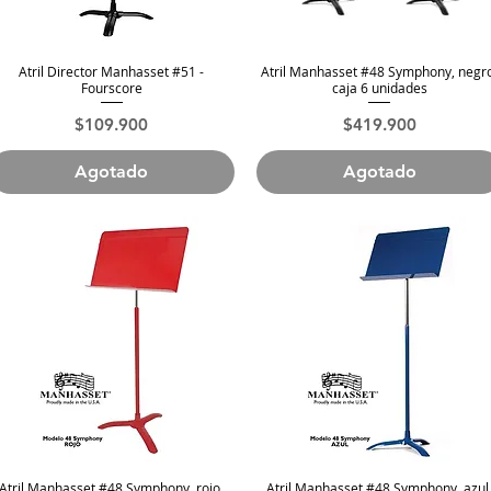
Atril Director Manhasset #51 -
Atril Manhasset #48 Symphony, negr
Vista rápida
Vista rápida
Fourscore
caja 6 unidades
Precio
Precio
$109.900
$419.900
Agotado
Agotado
Atril Manhasset #48 Symphony, rojo,
Atril Manhasset #48 Symphony, azul
Vista rápida
Vista rápida