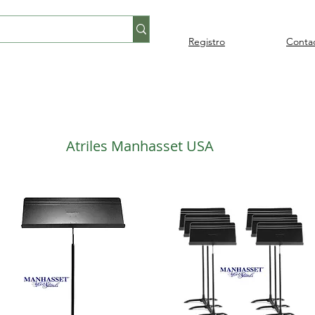
Registro
Conta
Percusión
Percusión
Pianos y
Audi
Folklore
latina
orquestal
teclados
Atriles Manhasset USA