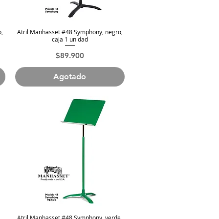
o,
Atril Manhasset #48 Symphony, negro,
Vista rápida
caja 1 unidad
Precio
$89.900
Agotado
,
Atril Manhasset #48 Symphony, verde,
Vista rápida