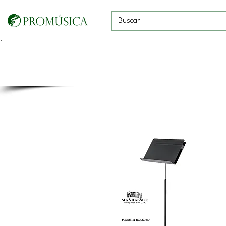
Guitarras, Bajos y
Cuerdas con
Vientos
Baterías
Ukeleles
arco