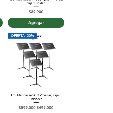
caja 1 unidad
Precio
$89.900
Agregar
OFERTA -20%
Atril Manhasset #52 Voyager, caja 6
Vista rápida
unidades
rta
Precio
Precio de oferta
$599.000
$499.000