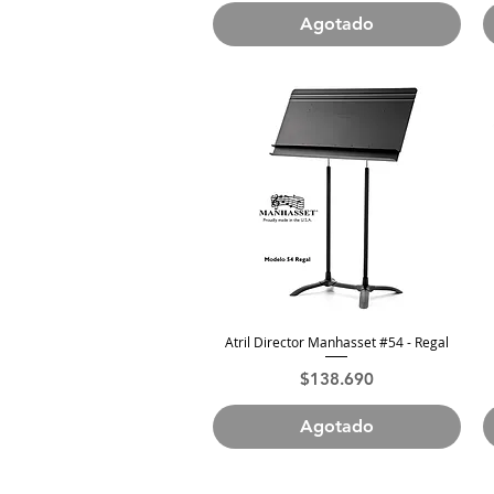
Agotado
Atril Director Manhasset #54 - Regal
Vista rápida
Precio
$138.690
Agotado