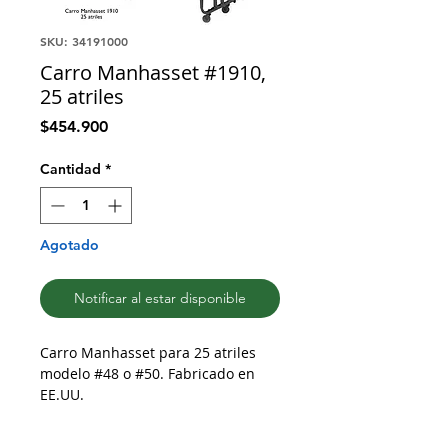
SKU: 34191000
Carro Manhasset #1910,
25 atriles
Precio
$454.900
Cantidad
*
Agotado
Notificar al estar disponible
Carro Manhasset para 25 atriles
modelo #48 o #50. Fabricado en
EE.UU.