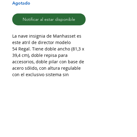
Agotado
Notificar al estar disponible
La nave insignia de Manhasset es
este atril de director modelo
54 Regal. Tiene doble ancho (81,3 x
39,4 cm), doble repisa para
accesorios, doble pilar con base de
acero sólido, con altura regulable
con el exclusivo sistema sin
tornillos de Manhasset. Ofrece
además un cómodo
compartimiento para almacenaje
de partituras.