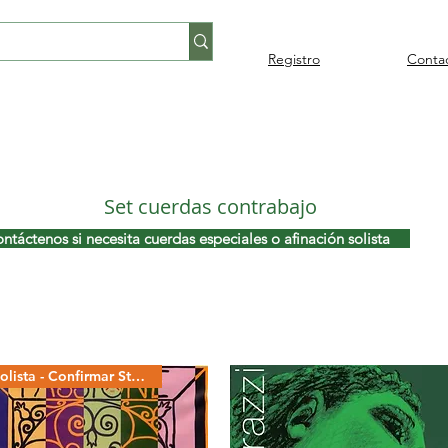
Registro
Conta
Percusión
Percusión
Pianos y
Audi
Folklore
latina
orquestal
teclados
Set cuerdas contrabajo
áctenos si necesita cuerdas especiales o afinación solista
Solista - Confirmar Stock