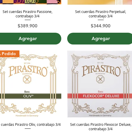
Set cuerdas Pirastro Passione,
Set cuerdas Pirastro Perpetual,
Vista rápida
Vista rápida
contrabajo 3/4
contrabajo 3/4
Precio
Precio
$389.900
$344.900
Agregar
Agregar
 Pedido
 cuerdas Pirastro Oliv, contrabajo 3/4
Set cuerdas Pirastro Flexocor Deluxe,
Vista rápida
Vista rápida
contrabajo 3/4