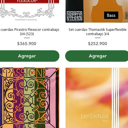
 cuerdas Pirastro Flexocor contrabajo
Set cuerdas Thomastik Superflexible
Vista rápida
Vista rápida
3/4 (523)
contrabajo 3/4
Precio
Precio
$365.900
$252.900
Agregar
Agregar