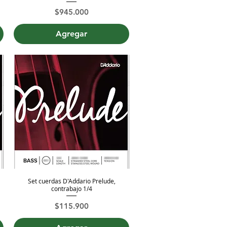
Precio
$945.000
Agregar
Set cuerdas D'Addario Prelude,
Vista rápida
contrabajo 1/4
Precio
$115.900