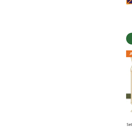
A
Set