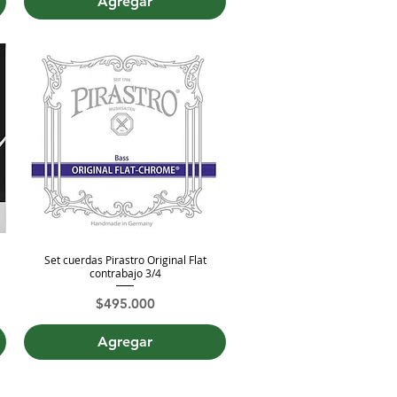
Agregar
Set cuerdas Pirastro Original Flat
Vista rápida
contrabajo 3/4
Precio
$495.000
Agregar