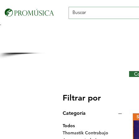
Guitarras, Bajos y
Cuerdas con
Vientos
Baterías
Ukeleles
arco
Cont
Filtrar por
Categoría
Todos
Thomastik Contrabajo