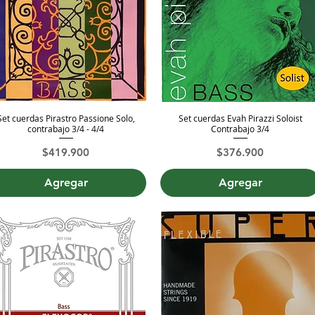
Set cuerdas Pirastro Passione Solo,
Set cuerdas Evah Pirazzi Soloist
Vista rápida
Vista rápida
contrabajo 3/4 - 4/4
Contrabajo 3/4
Precio
Precio
$419.900
$376.900
Agregar
Agregar