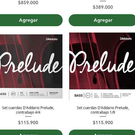
Precio
$859.000
Precio
$389.000
Agregar
Agregar
Set cuerdas D'Addario Prelude,
Set cuerdas D'Addario Prelude,
Vista rápida
Vista rápida
contrabajo 4/4
contrabajo 1/8
Precio
Precio
$115.900
$115.900