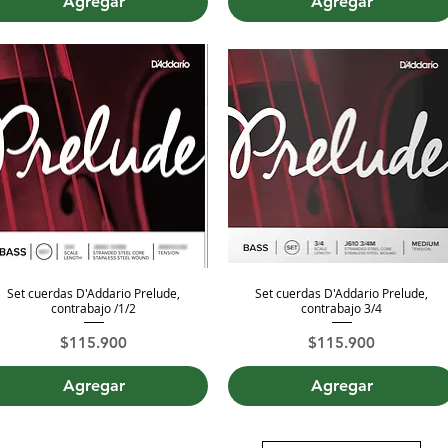
Agregar
Agregar
Set cuerdas D'Addario Prelude,
Set cuerdas D'Addario Prelude,
Vista rápida
Vista rápida
contrabajo /1/2
contrabajo 3/4
Precio
Precio
$115.900
$115.900
Agregar
Agregar