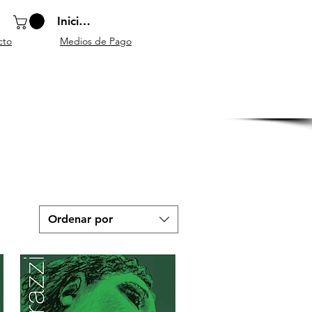
Iniciar sesión
cto
Medios de Pago
o
Instrumentos
Atriles y
Accesorios
escolares
mobiliario
generales
Ordenar por