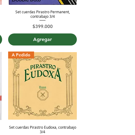
Set cuerdas Pirastro Permanent,
Vista rápida
contrabajo 3/4
Precio
$399.000
Agregar
A Pedido
Set cuerdas Pirastro Eudoxa, contrabajo
Vista rápida
3/4