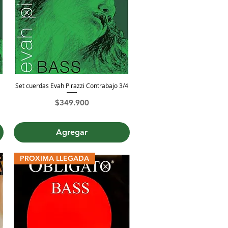
Set cuerdas Evah Pirazzi Contrabajo 3/4
Vista rápida
Precio
$349.900
Agregar
PROXIMA LLEGADA