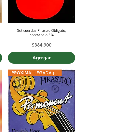
Set cuerdas Pirastro Obligato,
Vista rápida
contrabajo 3/4
Precio
$364.900
Agregar
PROXIMA LLEGADA ¡RESERVE!