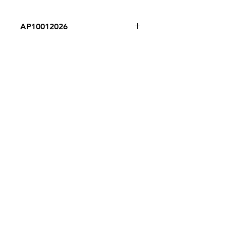
AP10012026
Despacho a todo Chile
Retiro en tienda
Consulta por envío express
Contáctenos