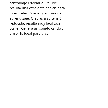
contrabajo D’Addario Prelude
resulta una excelente opción para
intérpretes jóvenes y en fase de
aprendizaje. Gracias a su tensión
reducida, resulta muy fácil tocar
con él. Genera un sonido cálido y
claro. Es ideal para arco.
AP15032026
Despacho a todo Chile
Retiro en tienda
Consulta por envío express