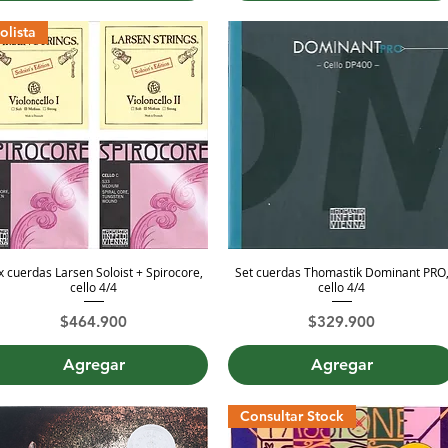
olista
x cuerdas Larsen Soloist + Spirocore,
Set cuerdas Thomastik Dominant PRO
Vista rápida
Vista rápida
cello 4/4
cello 4/4
Precio
Precio
$464.900
$329.900
Agregar
Agregar
Consultar Stock