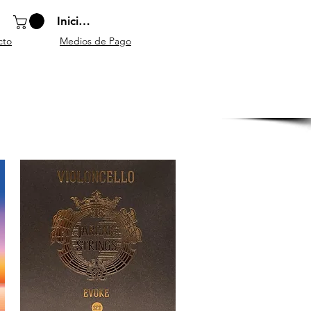
Iniciar sesión
cto
Medios de Pago
o
Instrumentos
Atriles y
Accesorios
escolares
mobiliario
generales