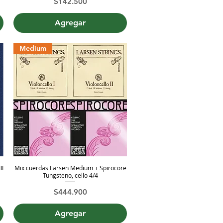
Precio
$142.500
Agregar
Medium
II
Mix cuerdas Larsen Medium + Spirocore
Vista rápida
Tungsteno, cello 4/4
Precio
$444.900
Agregar