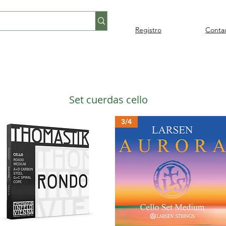
Registro
Conta
Percusión
Percusión
Pianos y
Audi
Folklore
latina
orquestal
teclados
Set cuerdas cello
3/4