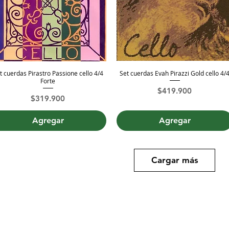
t cuerdas Pirastro Passione cello 4/4
Set cuerdas Evah Pirazzi Gold cello 4/
Vista rápida
Vista rápida
Forte
Precio
$419.900
Precio
$319.900
Agregar
Agregar
Cargar más