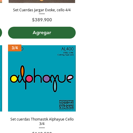
Set Cuerdas Jargar Evoke, cello 4/4
Vista rápida
Precio
$389.900
Agregar
3/4
o
Set cuerdas Thomastik Alphayue Cello
Vista rápida
3/4