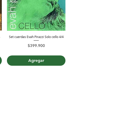
4
Set cuerdas Evah Pirazzi Solo cello 4/4
Vista rápida
Precio
$399.900
Agregar