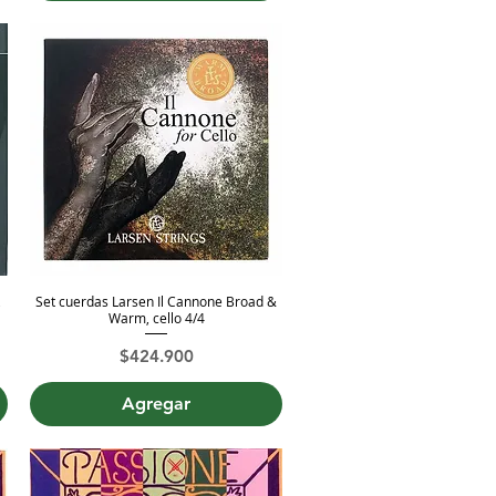
,
Set cuerdas Larsen Il Cannone Broad &
Vista rápida
Warm, cello 4/4
Precio
$424.900
Agregar