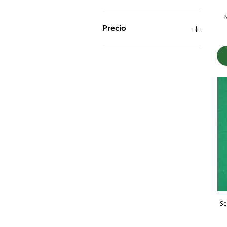
Precio
82.900 CLP
595.000 CLP
Se