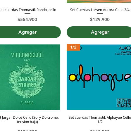
Set cuerdas Thomastik Rondo, cello
Set Cuerdas Larsen Aurora Cello 3/4
Vista rápida
Vista rápida
Precio
Precio
$554.900
$129.900
Agregar
Agregar
1/2
t Jargar Dolce Cello (Sol y Do cromo,
Set cuerdas Thomastik Alphayue Cell
Vista rápida
Vista rápida
tensión baja)
1/2