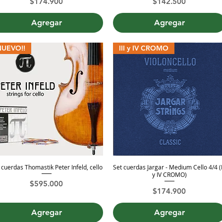
Precio
Precio
$174.900
$142.500
Agregar
Agregar
NUEVO!!
III y IV CROMO
 cuerdas Thomastik Peter Infeld, cello
Set cuerdas Jargar - Medium Cello 4/4 (I
Vista rápida
Vista rápida
y IV CROMO)
Precio
$595.000
Precio
$174.900
Agregar
Agregar