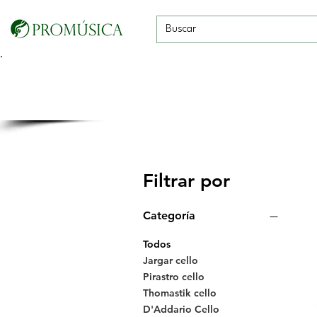
Guitarras, Bajos y
Cuerdas con
Vientos
Baterías
Ukeleles
arco
Filtrar por
Categoría
Todos
Jargar cello
Pirastro cello
Thomastik cello
D'Addario Cello