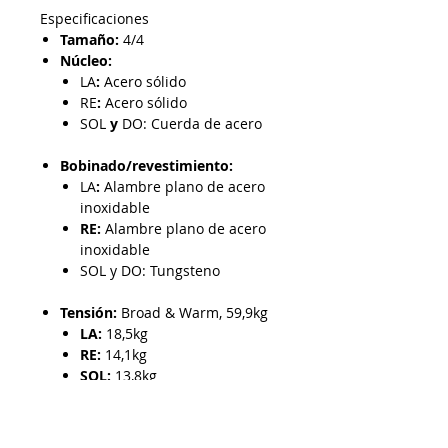
Especificaciones
Tamaño:
4/4
Núcleo:
LA
:
Acero sólido
RE
:
Acero sólido
SOL
y
DO: Cuerda de acero
Bobinado/revestimiento:
LA
:
Alambre plano de acero
inoxidable
RE:
Alambre plano de acero
inoxidable
SOL y DO: Tungsteno
Tensión:
Broad & Warm, 59,9kg
LA:
18,5kg
RE:
14,1kg
SOL:
13,8kg
DO:
13,5kg
Extremo
: Bola