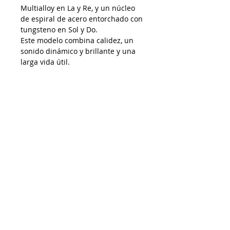
Multialloy en La y Re, y un núcleo
de espiral de acero entorchado con
tungsteno en Sol y Do.
Este modelo combina calidez, un
sonido dinámico y brillante y una
larga vida útil.
AP15022026
Despacho a todo Chile
Retiro en tienda
Consulta por envío express
Contáctenos