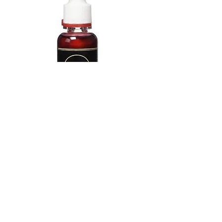
Grasa para bombas Vincent Bach
2942BSG, 47 ml
Agotado