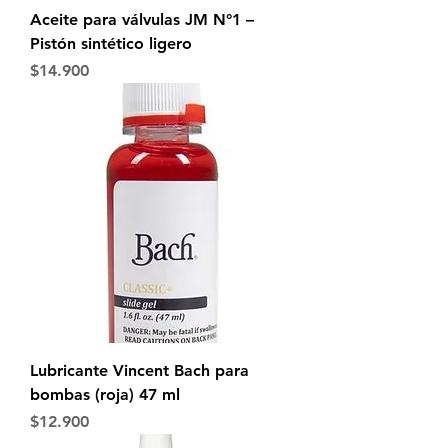
Aceite para válvulas JM N°1 –
Pistón sintético ligero
Precio
$14.900
Lubricante Vincent Bach para
bombas (roja) 47 ml
Precio
$12.900