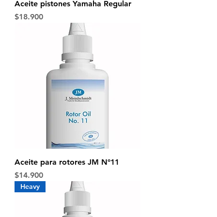
Aceite pistones Yamaha Regular
Precio
$18.900
Aceite para rotores JM N°11
Precio
$14.900
Heavy