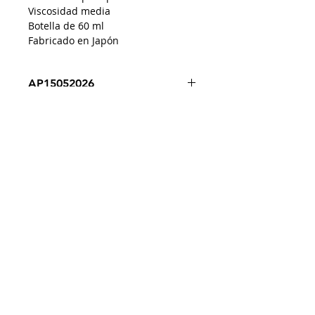
Viscosidad media
Botella de 60 ml
Fabricado en Japón
AP15052026
Despacho a todo Chile
Retiro en tienda
Consulta por envío express
Contáctenos