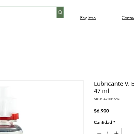
Registro
Conta
Percusión
Percusión
Pianos y
Audi
Folklore
latina
orquestal
teclados
Lubricante V. 
47 ml
SKU: 47001516
Precio
$6.900
Cantidad
*