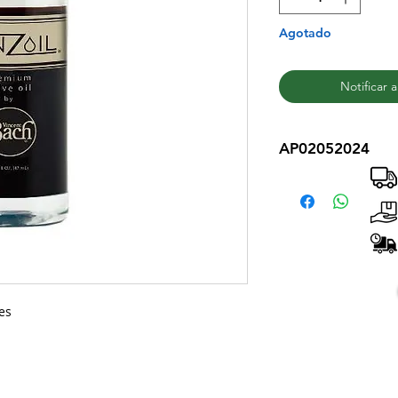
Agotado
Notificar 
AP02052024
es