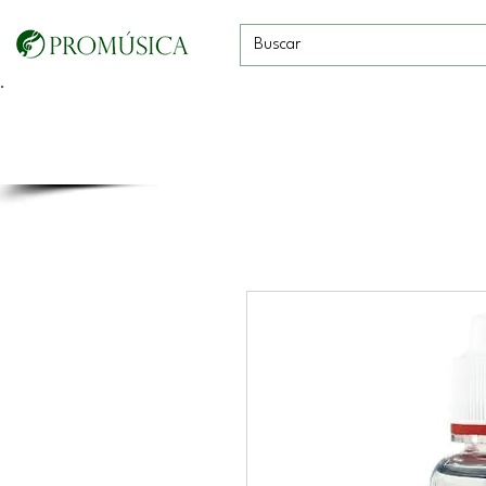
Guitarras, Bajos y
Cuerdas con
Vientos
Baterías
Ukeleles
arco