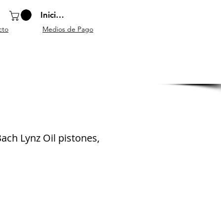
Iniciar sesión
cto
Medios de Pago
o
Instrumentos
Atriles y
Accesorios
escolares
mobiliario
generales
Bach Lynz Oil pistones,