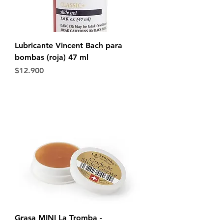
Lubricante Vincent Bach para
bombas (roja) 47 ml
Precio
$12.900
Grasa MINI La Tromba -