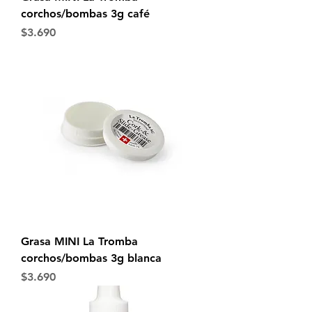
corchos/bombas 3g café
Precio
$3.690
Grasa MINI La Tromba
corchos/bombas 3g blanca
Precio
$3.690