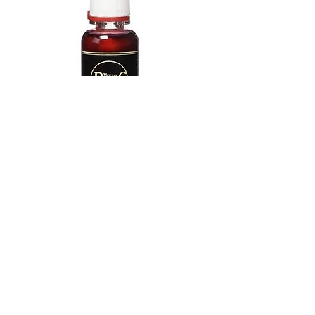
Grasa para bombas Vincent Bach
2942BSG, 47 ml
Agotado