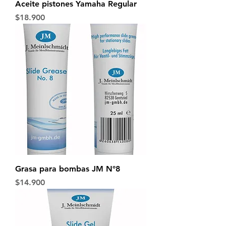
Aceite pistones Yamaha Regular
Precio
$18.900
Grasa para bombas JM N°8
Precio
$14.900