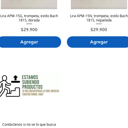
Lira APM-15G, trompeta, estilo Bach
Lira APM-15N, trompeta, estilo Bach
Vista rápida
Vista rápida
1815, dorada
1815, niquelada
Precio
Precio
$29.900
$29.900
Agregar
Agregar
Contáctenos si no ve lo que busca
Vista rápida