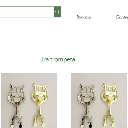
Registro
Conta
Percusión
Percusión
Pianos y
Audi
Folklore
latina
orquestal
teclados
Lira trompeta