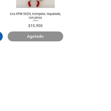
Lira APM-502N, trompeta. niquelada,
Vista rápida
con pinza
Precio
$15.900
Agotado