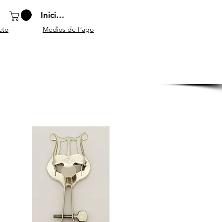
Iniciar sesión
cto
Medios de Pago
o
Instrumentos
Atriles y
Accesorios
escolares
mobiliario
generales