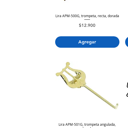
Lira APM-500G, trompeta, recta, dorada
Vista rápida
Precio
$12.900
Agregar
Lira APM-501G, trompeta angulada,
Vista rápida