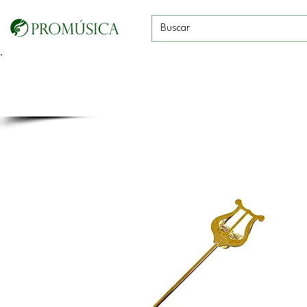
Guitarras, Bajos y
Cuerdas con
Vientos
Baterías
Ukeleles
arco