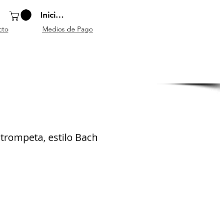
Iniciar sesión
cto
Medios de Pago
o
Instrumentos
Atriles y
Accesorios
escolares
mobiliario
generales
trompeta, estilo Bach