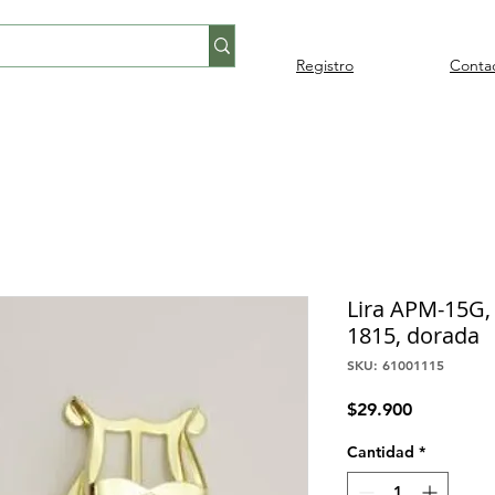
Registro
Conta
Percusión
Percusión
Pianos y
Audi
Folklore
latina
orquestal
teclados
Lira APM-15G, 
1815, dorada
SKU: 61001115
Precio
$29.900
Cantidad
*