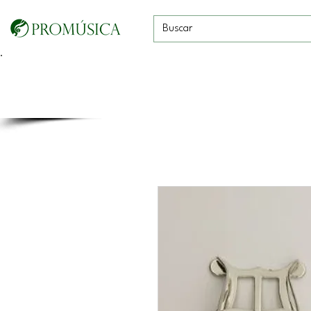
Guitarras, Bajos y
Cuerdas con
Vientos
Baterías
Ukeleles
arco