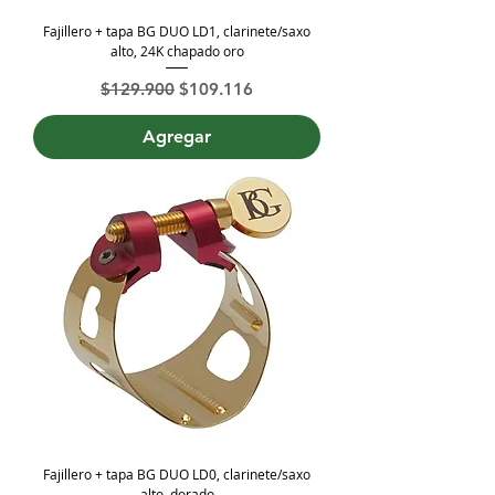
Fajillero + tapa BG DUO LD1, clarinete/saxo
alto, 24K chapado oro
Precio
Precio de oferta
$129.900
$109.116
Agregar
Fajillero + tapa BG DUO LD0, clarinete/saxo
alto, dorado