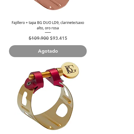
Fajillero + tapa BG DUO LD9, clarinete/saxo
alto, oro rosa
Precio
Precio de oferta
$109.900
$93.415
Agotado