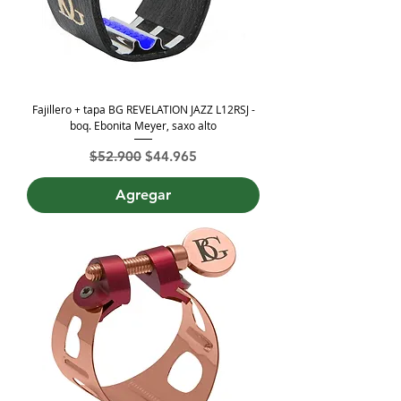
Fajillero + tapa BG REVELATION JAZZ L12RSJ -
boq. Ebonita Meyer, saxo alto
Precio
Precio de oferta
$52.900
$44.965
Agregar