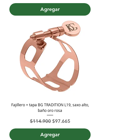
Agregar
Fajillero + tapa BG TRADITION L19, saxo alto,
baño oro rosa
Precio
Precio de oferta
$114.900
$97.665
Agregar