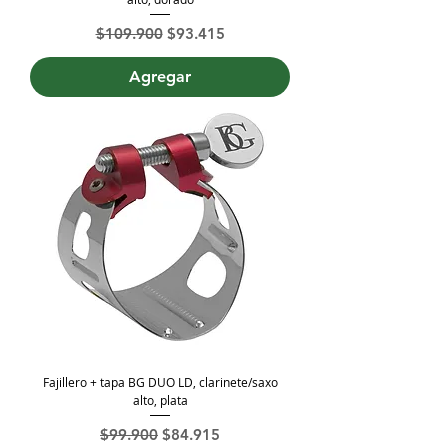
Precio
Precio de oferta
$109.900
$93.415
Agregar
Fajillero + tapa BG DUO LD, clarinete/saxo
alto, plata
Precio
Precio de oferta
$99.900
$84.915