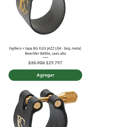
Fajillero + tapa BG FLEX JAZZ LFJ4 - boq. metal,
Beechler-Bellite, saxo alto
Precio
Precio de oferta
$35.900
$29.797
Agregar