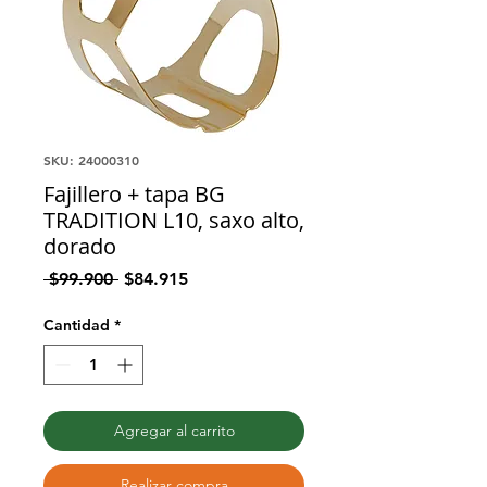
SKU: 24000310
Fajillero + tapa BG
TRADITION L10, saxo alto,
dorado
Precio
Precio
 $99.900 
$84.915
de
oferta
Cantidad
*
Agregar al carrito
Realizar compra