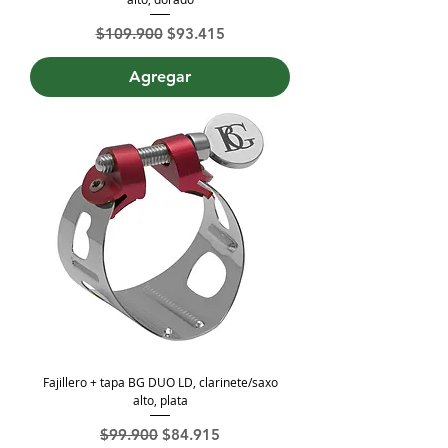
Precio
Precio de oferta
$109.900
$93.415
Agregar
Fajillero + tapa BG DUO LD, clarinete/saxo
alto, plata
Precio
Precio de oferta
$99.900
$84.915