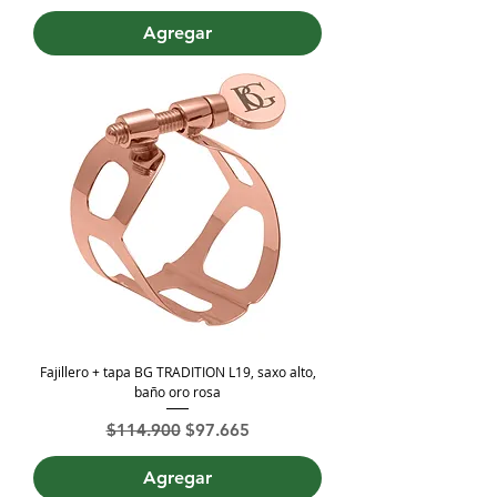
Agregar
Fajillero + tapa BG TRADITION L19, saxo alto,
baño oro rosa
Precio
Precio de oferta
$114.900
$97.665
Agregar