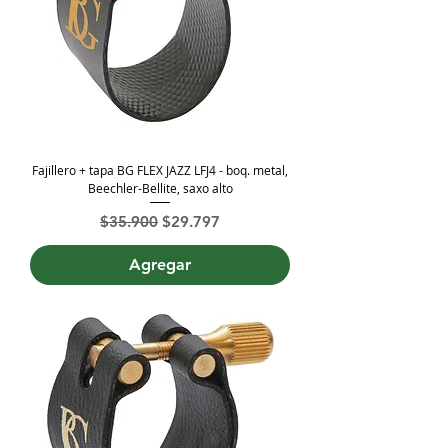
Fajillero + tapa BG FLEX JAZZ LFJ4 - boq. metal,
Beechler-Bellite, saxo alto
Precio
Precio de oferta
$35.900
$29.797
Agregar