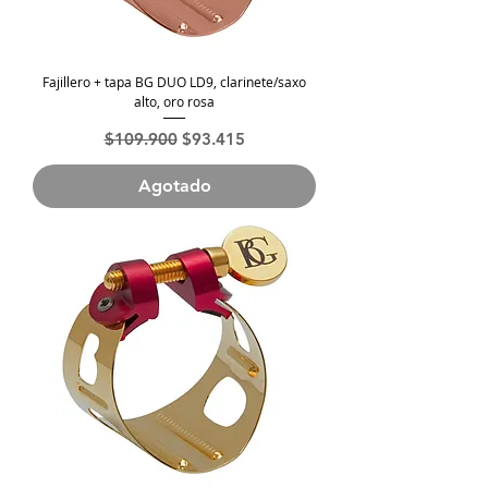
Fajillero + tapa BG DUO LD9, clarinete/saxo
alto, oro rosa
Precio
Precio de oferta
$109.900
$93.415
Agotado