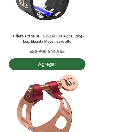
Fajillero + tapa BG REVELATION JAZZ L12RSJ -
boq. Ebonita Meyer, saxo alto
Precio
Precio de oferta
$52.900
$44.965
Agregar