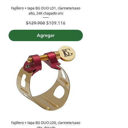
Fajillero + tapa BG DUO LD1, clarinete/saxo
alto, 24K chapado oro
Precio
Precio de oferta
$129.900
$109.116
Agregar
Fajillero + tapa BG DUO LD0, clarinete/saxo
alto, dorado