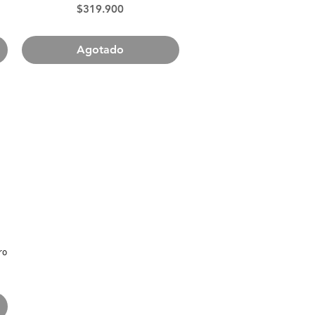
Precio
$319.900
Agotado
ro