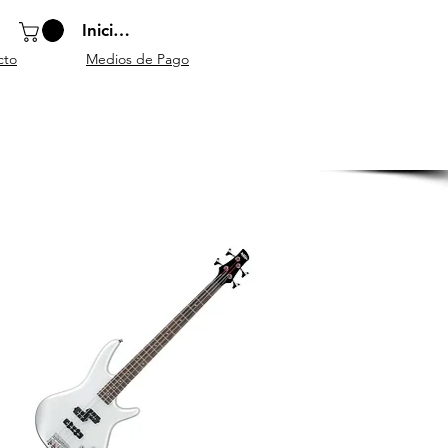
Iniciar sesión
cto
Medios de Pago
o
Instrumentos
Atriles y
Accesorios
escolares
mobiliario
generales