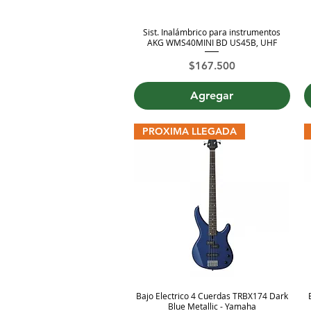
Sist. Inalámbrico para instrumentos
Vista rápida
AKG WMS40MINI BD US45B, UHF
Precio
$167.500
Agregar
PROXIMA LLEGADA
Bajo Electrico 4 Cuerdas TRBX174 Dark
Vista rápida
Blue Metallic - Yamaha