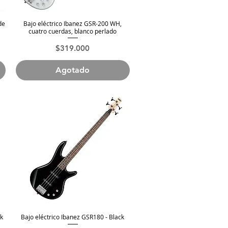
de
Bajo eléctrico Ibanez GSR-200 WH,
Vista rápida
cuatro cuerdas, blanco perlado
Precio
$319.000
Agotado
ck
Bajo eléctrico Ibanez GSR180 - Black
Vista rápida