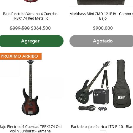
Bajo Electrico Yamaha 4 Cuerdas
Markbass Mini CMD 121P IV - Combo 
Vista rápida
Vista rápida
TRBX174 Red Metallic
Bajo
Precio
Precio de oferta
Precio
$399.500
$364.500
$900.000
Agregar
Agotado
PROXIMO ARRIBO
Bajo Electrico 4 Cuerdas TRBX174 Old
Pack de bajo eléctrico LTD B-10 - Bla
Vista rápida
Vista rápida
Violin Sunburst - Yamaha