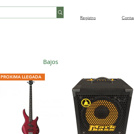
Registro
Conta
Percusión
Percusión
Pianos y
Audi
Folklore
latina
orquestal
teclados
Bajos
PROXIMA LLEGADA