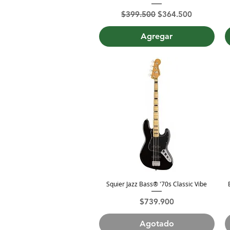
Precio
Precio de oferta
$399.500
$364.500
Agregar
Squier Jazz Bass® '70s Classic Vibe
Vista rápida
Precio
$739.900
Agotado