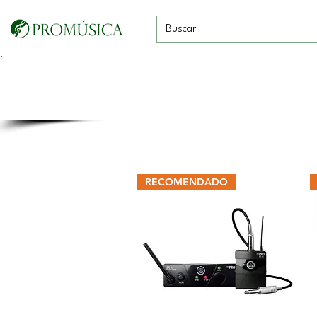
Guitarras, Bajos y
Cuerdas con
Vientos
Baterías
Ukeleles
arco
RECOMENDADO