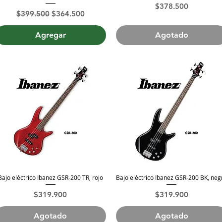
Precio
$378.500
Precio
Precio de oferta
$399.500
$364.500
Agregar
Agotado
Bajo eléctrico Ibanez GSR-200 TR, rojo
Bajo eléctrico Ibanez GSR-200 BK, neg
Vista rápida
Vista rápida
Precio
Precio
$319.900
$319.900
Agotado
Agotado