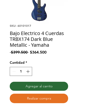
SKU: 60101017
Bajo Electrico 4 Cuerdas
TRBX174 Dark Blue
Metallic - Yamaha
Precio
Precio
 $399.500 
$364.500
de
oferta
Cantidad
*
Agregar al carrito
Realizar compra