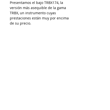
Presentamos el bajo TRBX174, la
versión más asequible de la gama
TRBX, un instrumento cuyas
prestaciones están muy por encima
de su precio.
AP28072025
Despacho a todo Chile
Retiro en tienda
Consulta por envío express
Contáctenos