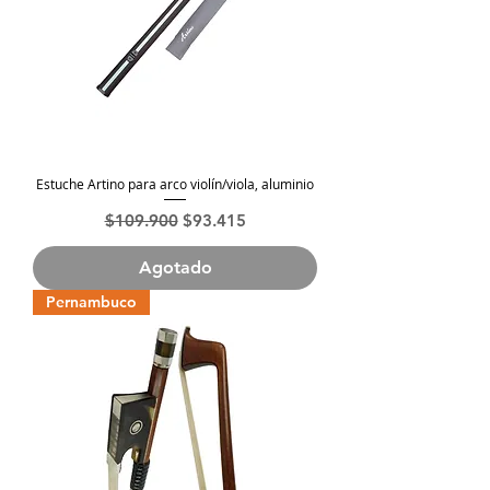
Estuche Artino para arco violín/viola, aluminio
Precio
Precio de oferta
$109.900
$93.415
Agotado
Pernambuco