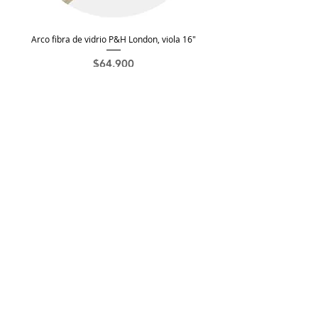
Arco fibra de vidrio P&H London, viola 16"
Precio
$64.900
Agotado
Arco Romanza, viola