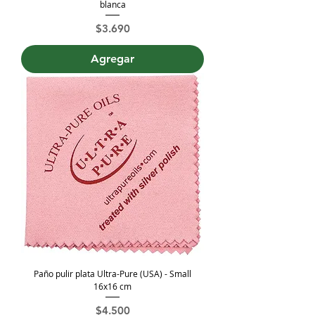
blanca
Precio
$3.690
Agregar
Paño pulir plata Ultra-Pure (USA) - Small
16x16 cm
Precio
$4.500