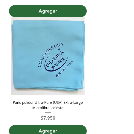
Agregar
Paño pulidor Ultra-Pure (USA) Extra-Large
Microfibra, celeste
Precio
$7.950
Agregar