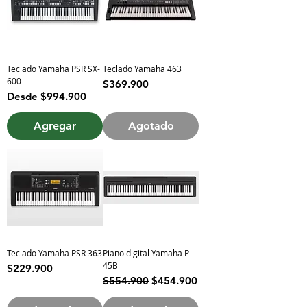
Teclado Yamaha PSR SX-
Teclado Yamaha 463
600
Precio
$369.900
Precio de oferta
Desde
$994.900
Agregar
Agotado
Teclado Yamaha PSR 363
Piano digital Yamaha P-
45B
Precio
$229.900
Precio
Precio de oferta
$554.900
$454.900