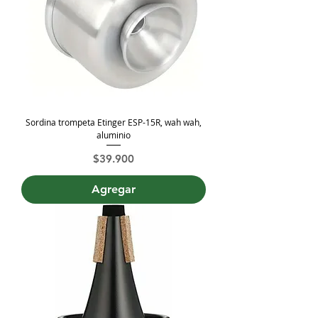
Sordina trompeta Etinger ESP-15R, wah wah,
aluminio
Precio
$39.900
Agregar