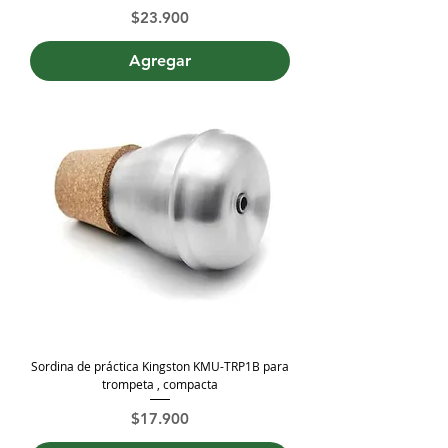
Precio
$23.900
Agregar
Sordina de práctica Kingston KMU-TRP1B para
trompeta , compacta
Precio
$17.900