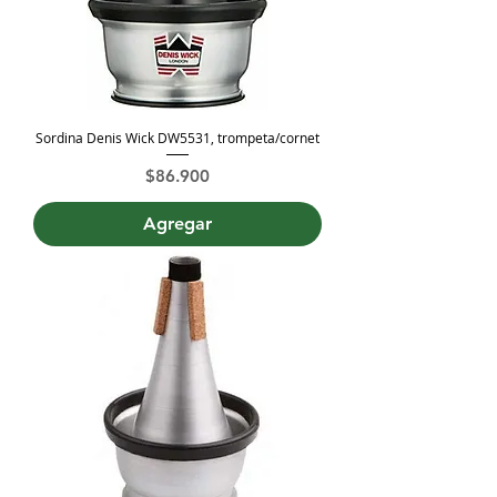
Sordina Denis Wick DW5531, trompeta/cornet
Precio
$86.900
Agregar