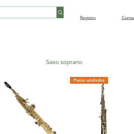
Registro
Conta
Percusión
Percusión
Pianos y
Audi
Folklore
latina
orquestal
teclados
Saxo soprano
Pocas unidades