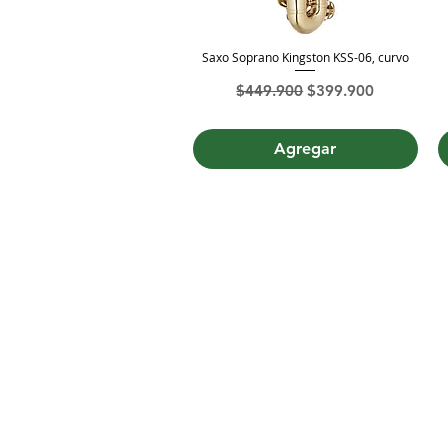
Saxo Soprano Kingston KSS-06, curvo
Vista rápida
Precio
Precio de oferta
$449.900
$399.900
Agregar