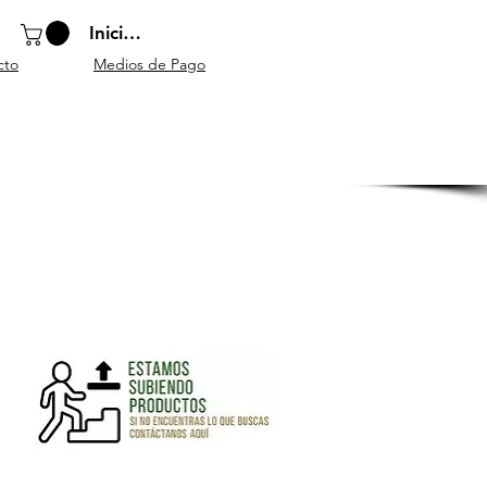
Iniciar sesión
cto
Medios de Pago
o
Instrumentos
Atriles y
Accesorios
escolares
mobiliario
generales