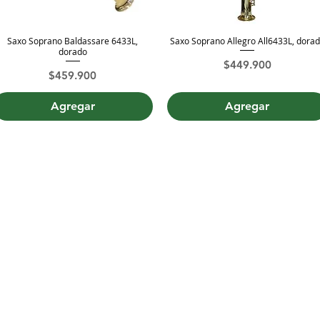
Saxo Soprano Baldassare 6433L,
Saxo Soprano Allegro All6433L, dora
Vista rápida
Vista rápida
dorado
Precio
$449.900
Precio
$459.900
Agregar
Agregar