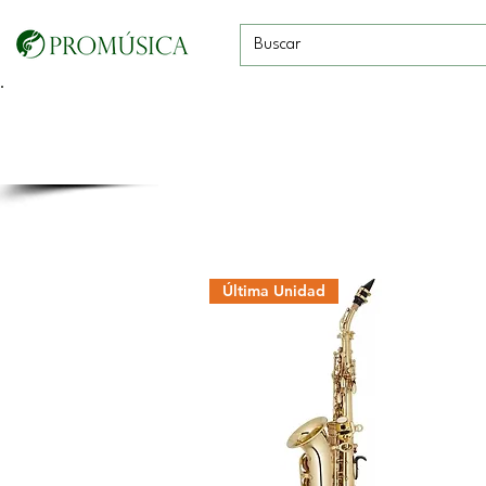
Guitarras, Bajos y
Cuerdas con
Vientos
Baterías
Ukeleles
arco
Última Unidad