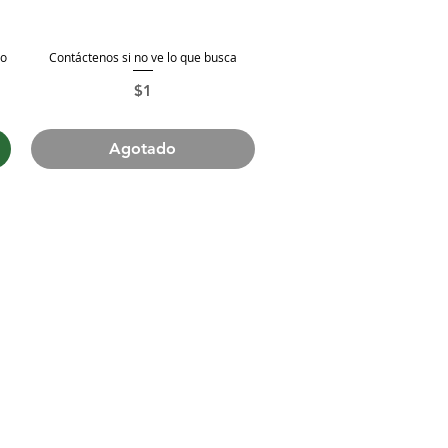
do
Contáctenos si no ve lo que busca
Vista rápida
Precio
$1
Agotado