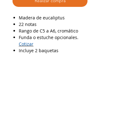
Realizar compra
Madera de eucaliptus
22 notas
Rango de C5 a A6, cromático
Funda o estuche opcionales.
Cotizar
Incluye 2 baquetas
AP06012025
Despacho a todo Chile
Retiro en tienda