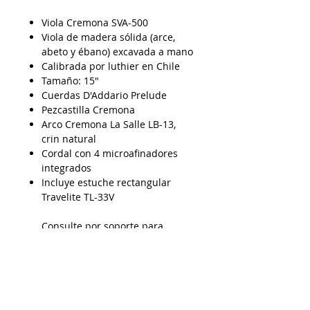
Viola Cremona SVA-500
Viola de madera sólida (arce,
abeto y ébano) excavada a mano
Calibrada por luthier en Chile
Tamaño: 15"
Cuerdas D'Addario Prelude
Pezcastilla Cremona
Arco Cremona La Salle LB-13,
crin natural
Cordal con 4 microafinadores
integrados
Incluye estuche rectangular
Travelite TL-33V
Consulte por
soporte para
hombro Kun, Fom y otros
AP15032025