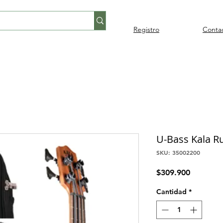
Registro
Conta
Percusión
Percusión
Pianos y
Audi
Folklore
latina
orquestal
teclados
U-Bass Kala Ru
SKU: 35002200
Precio
$309.900
Cantidad
*