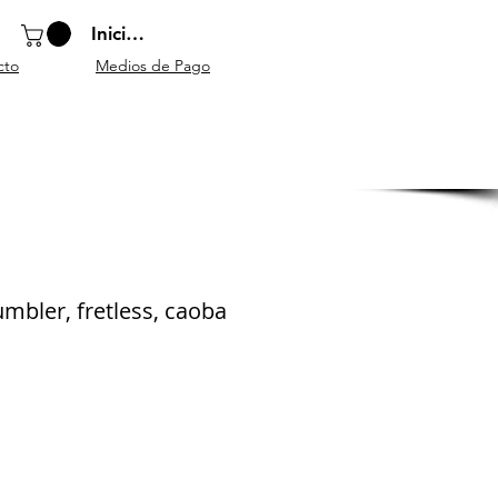
Iniciar sesión
cto
Medios de Pago
o
Instrumentos
Atriles y
Accesorios
escolares
mobiliario
generales
mbler, fretless, caoba