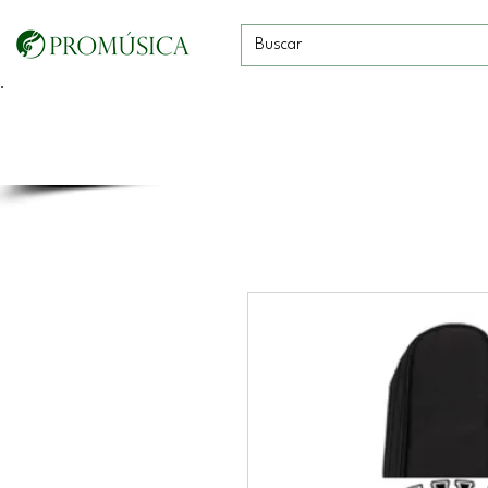
Guitarras, Bajos y
Cuerdas con
Vientos
Baterías
Ukeleles
arco