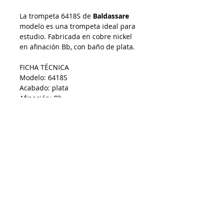
La trompeta 6418S de
Baldassare
modelo es una trompeta ideal para
estudio. Fabricada en cobre nickel
en afinación Bb, con baño de plata.
FICHA TÉCNICA
Modelo:
6418S
Acabado: plata
Afinación: Bb
Diámetro: 11.65 mm
Diámetro de campana: 123 mm.
Despacho a todo Chile
Retiro en tienda
Consulta por envío express