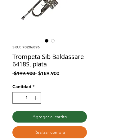
SKU: 70206896
Trompeta Sib Baldassare
6418S, plata
Precio
Precio
 $199.900 
$189.900
de
oferta
Cantidad
*
Agregar al carrito
Realizar compra