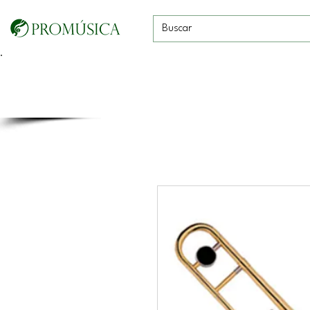
Guitarras, Bajos y
Cuerdas con
Vientos
Baterías
Ukeleles
arco