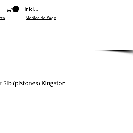
Iniciar sesión
cto
Medios de Pago
o
Instrumentos
Atriles y
Accesorios
escolares
mobiliario
generales
 Sib (pistones) Kingston