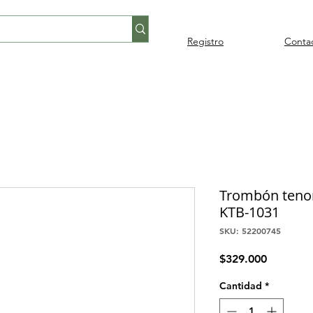
Registro
Conta
Percusión
Percusión
Pianos y
Audi
Folklore
latina
orquestal
teclados
Trombón tenor
KTB-1031
SKU: 52200745
Precio
$329.000
Cantidad
*