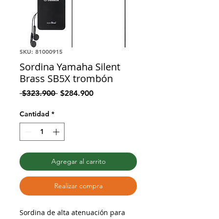
SKU: 81000915
Sordina Yamaha Silent
Brass SB5X trombón
Precio
Precio
 $323.900 
$284.900
de
oferta
Cantidad
*
Agregar al carrito
Realizar compra
Sordina de alta atenuación para