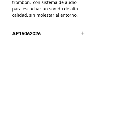
trombón, con sistema de audio
para escuchar un sonido de alta
calidad, sin molestar al entorno.
AP15062026
Despacho a todo Chile
Retiro en tienda
Consulta por envío express
Contáctenos