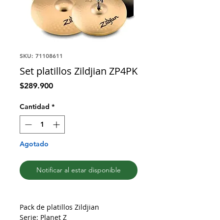
SKU: 71108611
Set platillos Zildjian ZP4PK
Precio
$289.900
Cantidad
*
Agotado
Notificar al estar disponible
Pack de platillos
Zildjian
Serie: Planet Z