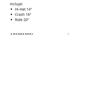
Incluye:
Hi-Hat 14"
Crash
16"
Ride 20"
AP10012026
Despacho a todo Chile
Retiro en tienda
Consulta por envío express
Contáctenos