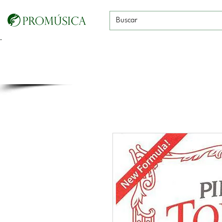
Guitarras, Bajos y
Cuerdas con
Vientos
Baterías
Ukeleles
arco