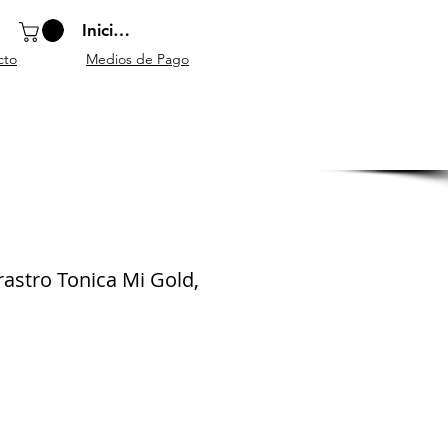
Iniciar sesión
cto
Medios de Pago
o
Instrumentos
Atriles y
Accesorios
escolares
mobiliario
generales
rastro Tonica Mi Gold,