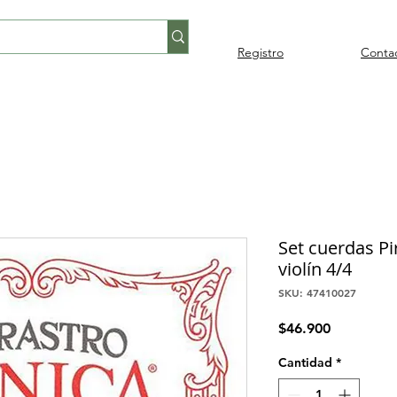
Registro
Conta
Percusión
Percusión
Pianos y
Audi
Folklore
latina
orquestal
teclados
Set cuerdas Pi
violín 4/4
SKU: 47410027
Precio
$46.900
Cantidad
*