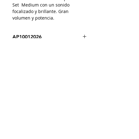
Set Medium con un sonido
focalizado y brillante. Gran
volumen y potencia.
AP10012026
Despacho a todo Chile
Retiro en tienda
Consulta por envío express
Contáctenos