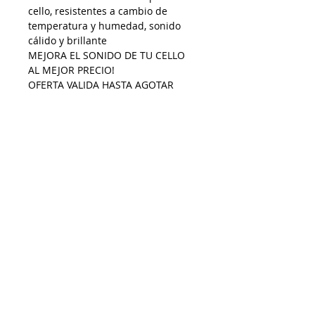
cello, resistentes a cambio de
temperatura y humedad, sonido
cálido y brillante
MEJORA EL SONIDO DE TU CELLO
AL MEJOR PRECIO!
OFERTA VALIDA HASTA AGOTAR
STOCK
Despacho a todo Chile
Retiro en tienda
Consulta por envío express
Contáctenos