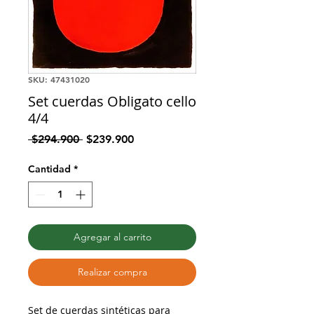
SKU: 47431020
Set cuerdas Obligato cello
4/4
Precio
Precio
 $294.900 
$239.900
de
oferta
Cantidad
*
Agregar al carrito
Realizar compra
Set de cuerdas sintéticas para