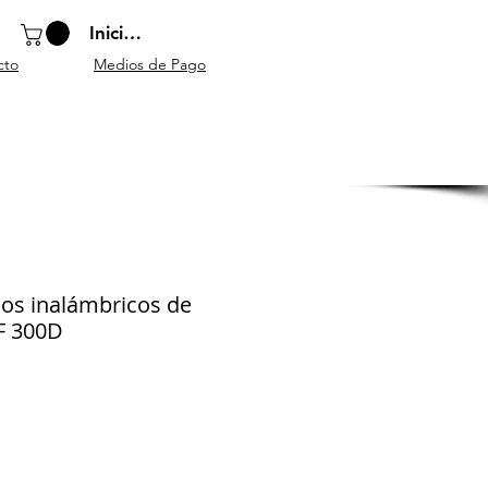
Iniciar sesión
cto
Medios de Pago
o
Instrumentos
Atriles y
Accesorios
escolares
mobiliario
generales
nos inalámbricos de
F 300D