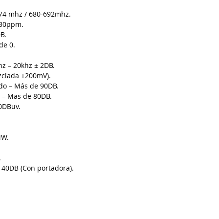
674 mhz / 680-692mhz.
 30ppm.
B.
de 0.
hz – 20khz ± 2DB.
ezclada ±200mV).
do – Más de 90DB.
 – Mas de 80DB.
10DBuv.
MW.
.
 40DB (Con portadora).