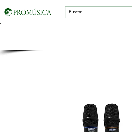
Guitarras, Bajos y
Cuerdas con
Vientos
Baterías
Ukeleles
arco