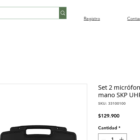
Registro
Conta
Percusión
Percusión
Pianos y
Audi
Folklore
latina
orquestal
teclados
Set 2 micrófo
mano SKP UH
SKU: 33100100
Precio
$129.900
Cantidad
*