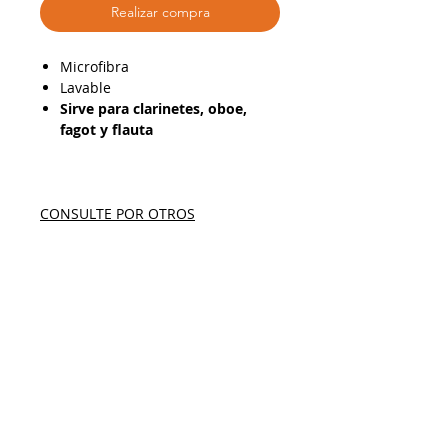
Realizar compra
Microfibra
Lavable
Sirve para clarinetes, oboe,
fagot y flauta
CONSULTE POR OTROS
ACCESORIOS BG FRANCE
Despacho a todo Chile
Retiro en tienda