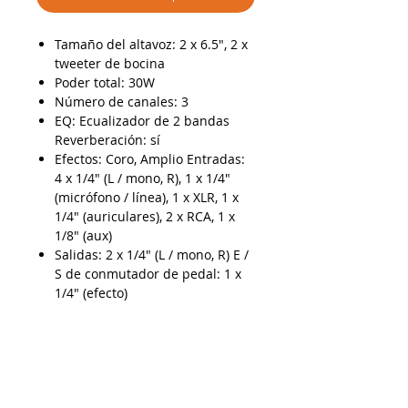
Tamaño del altavoz: 2 x 6.5", 2 x
tweeter de bocina
Poder total: 30W
Número de canales: 3
EQ: Ecualizador de 2 bandas
Reverberación: sí
Efectos: Coro, Amplio Entradas:
4 x 1/4" (L / mono, R), 1 x 1/4"
(micrófono / línea), 1 x XLR, 1 x
1/4" (auriculares), 2 x RCA, 1 x
1/8" (aux)
Salidas: 2 x 1/4" (L / mono, R) E /
S de conmutador de pedal: 1 x
1/4" (efecto)
Pedal incluido: No
Altura: 32 cms
Ancho: 42 cms
Profundidad: 24.4 cms
Peso: 7.3 kgs