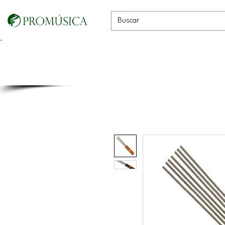
Guitarras, Bajos y
Cuerdas con
Vientos
Baterías
Ukeleles
arco