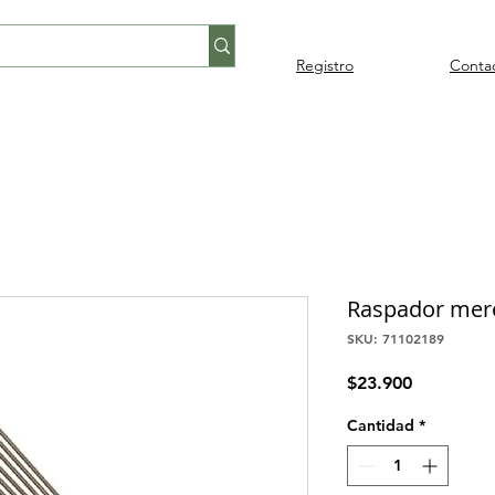
Registro
Conta
Percusión
Percusión
Pianos y
Audi
Folklore
latina
orquestal
teclados
Raspador mer
SKU: 71102189
Precio
$23.900
Cantidad
*