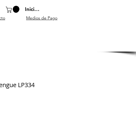
Iniciar sesión
cto
Medios de Pago
o
Instrumentos
Atriles y
Accesorios
escolares
mobiliario
generales
engue LP334