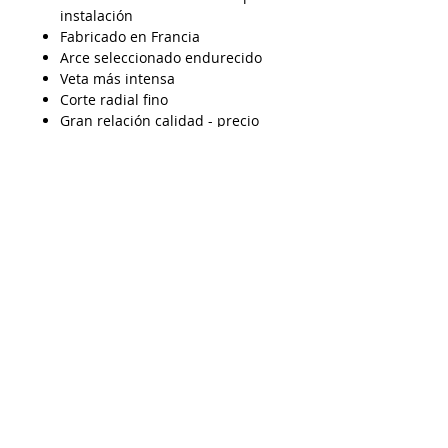
instalación
Fabricado en Francia
Arce seleccionado endurecido
Veta más intensa
Corte radial fino
Gran relación calidad - precio
Para violín 4/4
Despacho a todo Chile
Retiro en tienda
Consulta por envío express
Contáctenos