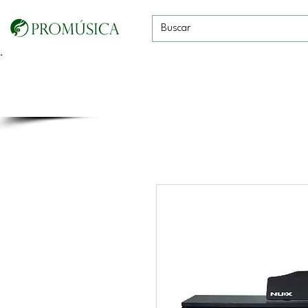
Guitarras, Bajos y
Cuerdas con
Vientos
Baterías
Ukeleles
arco