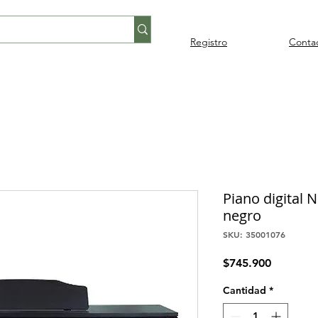
Registro
Conta
Percusión
Percusión
Pianos y
Audi
Folklore
latina
orquestal
teclados
Piano digital 
negro
SKU: 35001076
Precio
$745.900
Cantidad
*