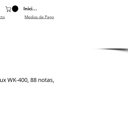
Iniciar sesión
cto
Medios de Pago
o
Instrumentos
Atriles y
Accesorios
escolares
mobiliario
generales
Nux WK-400, 88 notas,