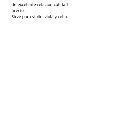
de excelente relación calidad -
precio.
Sirve para violín, viola y cello.
Despacho a todo Chile
Retiro en tienda
Consulta por envío express
Contáctenos