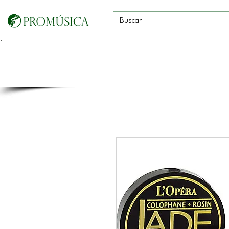
Guitarras, Bajos y
Cuerdas con
Vientos
Baterías
Ukeleles
arco