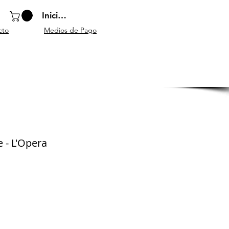
Iniciar sesión
cto
Medios de Pago
o
Instrumentos
Atriles y
Accesorios
escolares
mobiliario
generales
e - L'Opera