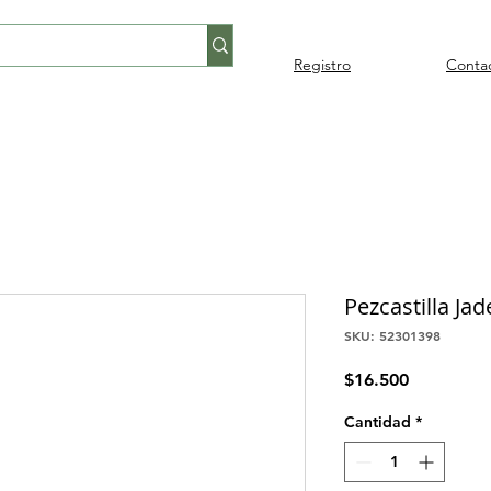
Registro
Conta
Percusión
Percusión
Pianos y
Audi
Folklore
latina
orquestal
teclados
Pezcastilla Jad
SKU: 52301398
Precio
$16.500
Cantidad
*