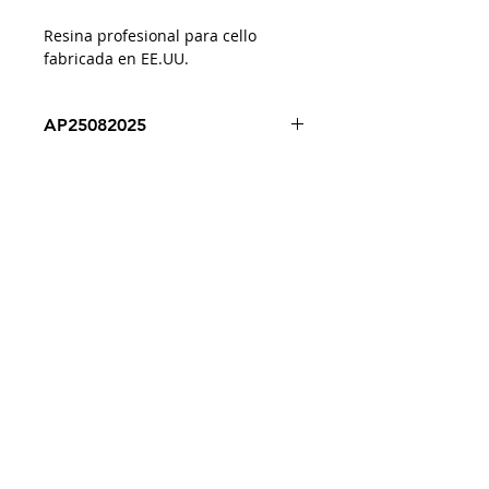
Resina profesional para cello
fabricada en EE.UU.
AP25082025
Despacho a todo Chile
Retiro en tienda
Consulta por envío express
Contáctenos