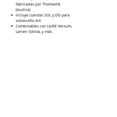
fabricadas por Thomastik
(Austria)
Incluye cuerdas SOL y DO para
violoncello 4/4
Combinables con LA/RE Versum,
Larsen Solista, y más.
AP15052026
Despacho a todo Chile
Retiro en tienda
Consulta por envío express
Contáctenos