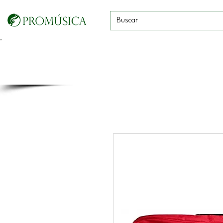
Guitarras, Bajos y
Cuerdas con
Vientos
Baterías
Ukeleles
arco