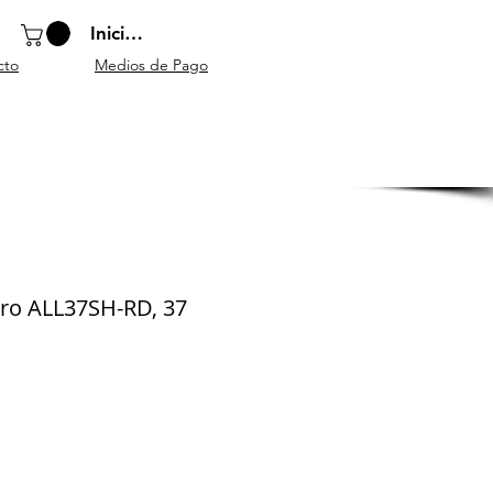
Iniciar sesión
cto
Medios de Pago
o
Instrumentos
Atriles y
Accesorios
escolares
mobiliario
generales
gro ALL37SH-RD, 37