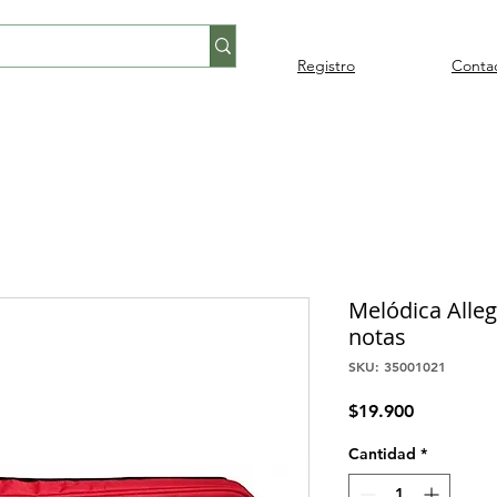
Registro
Conta
Percusión
Percusión
Pianos y
Audi
Folklore
latina
orquestal
teclados
Melódica Alle
notas
SKU: 35001021
Precio
$19.900
Cantidad
*